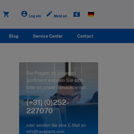
account_circle
create
shopping_cart
Log ein
Meld an
Blog
Service Center
Contact
Bei Fragen zu unserem
Sortiment wenden Sie sich
bitte an unser Servicecenter.
(+31) (0)252-
227070
oder senden Sie eine E-Mail an
info@racaparts.com