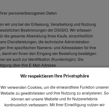
 Ihrer personenbezogenen Daten
ten wir uns bei der Erfassung, Verarbeitung und Nutzung
 gesetzlichen Bestimmungen der DSGVO. Wir erfassen
für die gesamte Abwicklung Ihres Kaufs, einschließlich
sere Dienstleistungen, die technische Administration
gen Ihre spezifischen Namens- und Adressdaten für Ihre
, damit wir Ihnen den Eingang der Bestellung bestätigen
n sie auch zur Identifikation (Kundenlogin). Sie
tigung über Ihre E-Mail-Adresse.
Wir respektieren Ihre Privatsphäre
egeben?
Wir verwenden Cookies, um die einwandfreie Funktion unserer
ritte weitergegeben oder sonst übermittelt, wenn dies
Website zu gewährleisten und ihre Nutzung zu analysieren. So
ung erforderlich ist oder Sie zuvor eingewilligt haben.
können wir unsere Website und Ihr Nutzererlebnis
spielsweise die von uns eingesetzten Dienstleister (wie
kontinuierlich verbessern. Mit Ihrer Einwilligung nutzen wir
ie notwendigen Daten zur Bestell- und