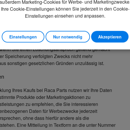
außerdem Marketing-Cookies für Werbe- und Marketingzwecke
aten dürfen von unseren Dienstleistern lediglich zur
Ihre Cookie-Einstellungen können Sie jederzeit in den Cookie-
e anderweitige Nutzung der Informationen ist nicht
Einstellungen einsehen und anpassen.
rauten Dienstleister.
Einstellungen
Nur notwendig
Akzeptieren
erfolgt, soweit dem keine gesetzlichen
 wenn Sie einen Löschungsanspruch geltend gemacht
der Speicherung verfolgten Zwecks nicht mehr
aus sonstigen gesetzlichen Gründen unzulässig ist.
en
lung Ihres Kaufs bei Raca Parts nutzen wir Ihre Daten
estimmte Produkte oder Marketingaktionen zu
leistungen zu empfehlen, die Sie interessieren
nenbezogenen Daten für Werbezwecke jederzeit
sprechen, ohne dass hierfür andere als die
stehen. Eine Mitteilung in Textform an die unter Nummer