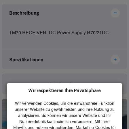
Beschreibung
TM70 RECEIVER- DC Power Supply R70/21DC
Spezifikationen
Marke
Ikusi Danfoss
Kontaktieren Sie uns
Wir respektieren Ihre Privatsphäre
Artikelnummer
3302422
Wir verwenden Cookies, um die einwandfreie Funktion
Art
Receiver
unserer Website zu gewährleisten und ihre Nutzung zu
Einheit
Stück
analysieren. So können wir unsere Website und Ihr
Nutzererlebnis kontinuierlich verbessern. Mit Ihrer
Mindestbestellmenge
1
Einwilligung nutzen wir außerdem Marketing-Cookies für