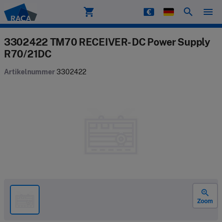
shopping_cart
search
menu
Raca
3302422 TM70 RECEIVER- DC Power Supply
R70/21DC
Artikelnummer
3302422
zoom_in
Zoom