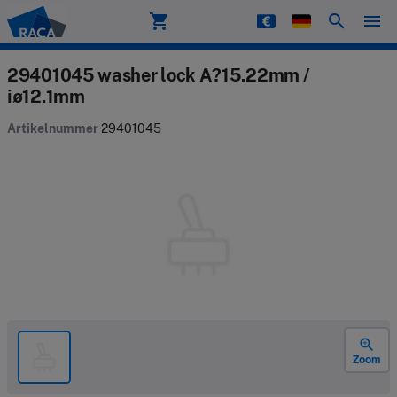
shopping_cart
search
menu
Raca
29401045 washer lock A?15.22mm /
iø12.1mm
Artikelnummer
29401045
zoom_in
Zoom