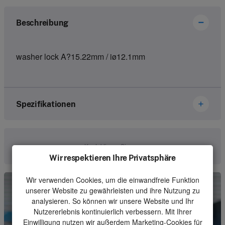
Beschreibung
washer lock A?15.22mm / iø12.1mm
Spezifikationen
Marke
Hetronic
Kontaktieren Sie uns
Wir respektieren Ihre Privatsphäre
Artikelnummer
29401045
Wir verwenden Cookies, um die einwandfreie Funktion
Art
Switch
unserer Website zu gewährleisten und ihre Nutzung zu
Einheit
Stück
analysieren. So können wir unsere Website und Ihr
Nutzererlebnis kontinuierlich verbessern. Mit Ihrer
Mindestbestellmenge
1
Einwilligung nutzen wir außerdem Marketing-Cookies für