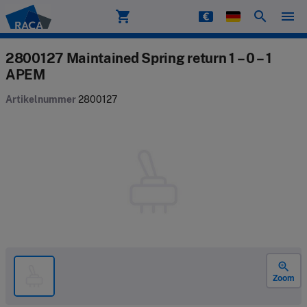
shopping_cart
search
menu
Raca
2800127 Maintained Spring return 1 – 0 – 1
APEM
Artikelnummer
2800127
zoom_in
Zoom