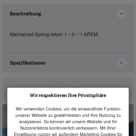
Beschreibung
Maintained Spring return 1 – 0 – 1 APEM
Spezifikationen
Marke
Ikusi Danfoss
Kontaktieren Sie uns
Wir respektieren Ihre Privatsphäre
Artikelnummer
2800127
Wir verwenden Cookies, um die einwandfreie Funktion
Art
Switch
unserer Website zu gewährleisten und ihre Nutzung zu
Einheit
Stück
analysieren. So können wir unsere Website und Ihr
Nutzererlebnis kontinuierlich verbessern. Mit Ihrer
Mindestbestellmenge
1
Einwilligung nutzen wir außerdem Marketing-Cookies für