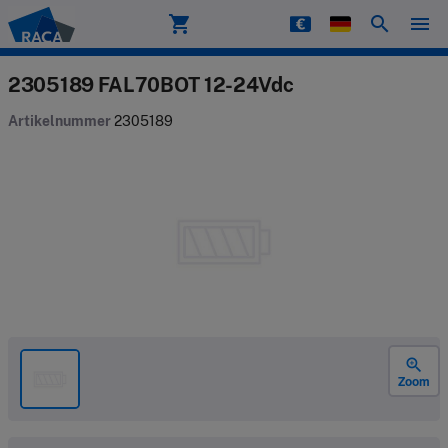
shopping_cart
search
menu
Raca
2305189 FAL70BOT 12-24Vdc
Artikelnummer
2305189
zoom_in
Zoom