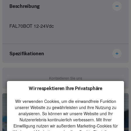
Beschreibung
FAL70BOT 12-24Vdc
Spezifikationen
Marke
Ikusi Danfoss
Kontaktieren Sie uns
Artikelnummer
2305189
Wir respektieren Ihre Privatsphäre
Art
Battery
Wir verwenden Cookies, um die einwandfreie Funktion
unserer Website zu gewährleisten und ihre Nutzung zu
Einheit
Stück
analysieren. So können wir unsere Website und Ihr
Nutzererlebnis kontinuierlich verbessern. Mit Ihrer
Mindestbestellmenge
1
Einwilligung nutzen wir außerdem Marketing-Cookies für