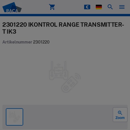
shopping_cart
search
menu
Raca
2301220 IKONTROL RANGE TRANSMITTER-
T IK3
Artikelnummer
2301220
zoom_in
Zoom