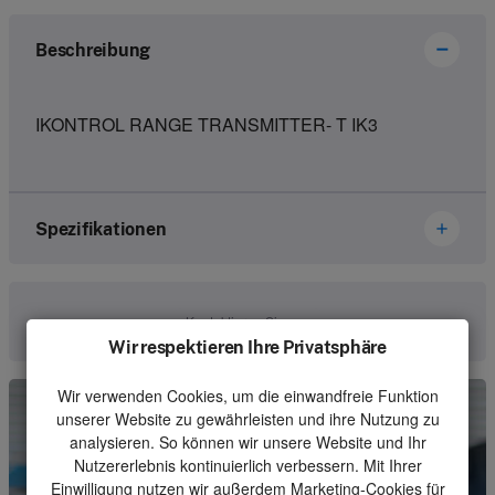
Beschreibung
IKONTROL RANGE TRANSMITTER- T IK3
Spezifikationen
Marke
Ikusi Danfoss
Kontaktieren Sie uns
Wir respektieren Ihre Privatsphäre
Artikelnummer
2301220
Wir verwenden Cookies, um die einwandfreie Funktion
Art
Set
unserer Website zu gewährleisten und ihre Nutzung zu
Einheit
Stück
analysieren. So können wir unsere Website und Ihr
Nutzererlebnis kontinuierlich verbessern. Mit Ihrer
Mindestbestellmenge
1
Einwilligung nutzen wir außerdem Marketing-Cookies für