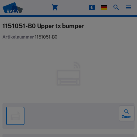
shopping_cart
search
menu
Raca
1151051-B0 Upper tx bumper
Artikelnummer
1151051-B0
zoom_in
Zoom