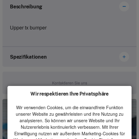
Beschreibung
Upper tx bumper
Spezifikationen
Marke
Ikusi Danfoss
Kontaktieren Sie uns
Artikelnummer
1151051-B0
Wir respektieren Ihre Privatsphäre
Art
Housing
Wir verwenden Cookies, um die einwandfreie Funktion
unserer Website zu gewährleisten und ihre Nutzung zu
Einheit
Stück
analysieren. So können wir unsere Website und Ihr
Nutzererlebnis kontinuierlich verbessern. Mit Ihrer
Mindestbestellmenge
1
Einwilligung nutzen wir außerdem Marketing-Cookies für