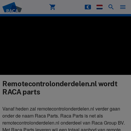
shopping_cart
search
menu
Raca
Remotecontrolonderdelen.nl wordt
RACA parts
Vanaf heden zal remotecontrolonderdelen.nl verder gaan
onder de naam Raca Parts. Raca Parts is net als
remotecontrolonderdelen.nl onderdeel van Raca Group BV.
Met Raca Parts leveren wij een totaal aanbod van remote