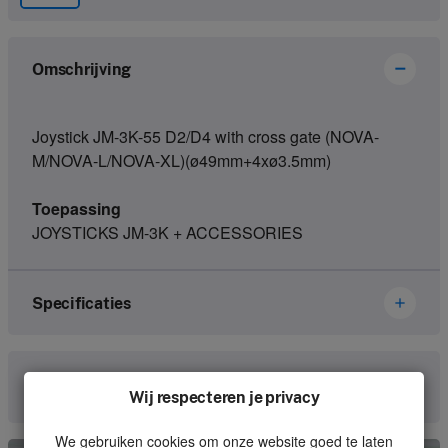
Omschrijving
Joystick JM-3K-55 D2/D4 with cross gate (NOVA-
M/NOVA-L/NOVA-XL)(ø49mm+4xø3.5mm)
Toepassing
JOYSTICKS JM-3K + ACCESSORIES
Specificaties
Merk
Hetronic
Neem contact met ons op
Wij respecteren je privacy
Artikelnummer
67178594
We gebruiken cookies om onze website goed te laten