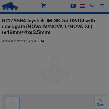
shopping_cart
search
menu
Raca
67178594 Joystick JM-3K-55 D2/D4 with
cross gate (NOVA-M/NOVA-L/NOVA-XL)
(ø49mm+4xø3.5mm)
Artikelnummer
67178594
zoom_in
Zoom