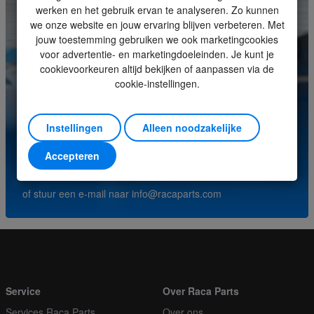
Soort
Joystick
werken en het gebruik ervan te analyseren. Zo kunnen
we onze website en jouw ervaring blijven verbeteren. Met
Eenheid
Stuk
jouw toestemming gebruiken we ook marketingcookies
voor advertentie- en marketingdoeleinden. Je kunt je
Minimale bestelhoeveelheid
1
cookievoorkeuren altijd bekijken of aanpassen via de
cookie-instellingen.
Orderveelvoud
1
Heeft u vragen over dit product? Neem contact op met
ons servicecenter.
Instellingen
Alleen noodzakelijke
Accepteren
(+31) (0)252-227070
of stuur een e-mail naar
info@racaparts.com
Service
Over Raca Parts
Services Raca Parts
Over ons