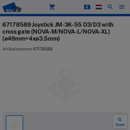
shopping_cart
search
menu
Raca
67178589 Joystick JM-3K-55 D3/D3 with
cross gate (NOVA-M/NOVA-L/NOVA-XL)
(ø49mm+4xø3.5mm)
Artikelnummer
67178589
zoom_in
Zoom