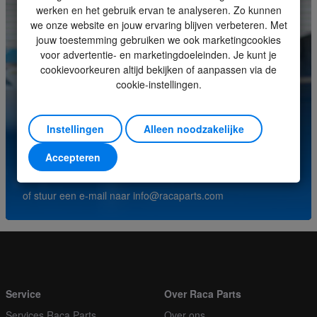
Soort
Joystick
werken en het gebruik ervan te analyseren. Zo kunnen
we onze website en jouw ervaring blijven verbeteren. Met
Eenheid
Stuk
jouw toestemming gebruiken we ook marketingcookies
voor advertentie- en marketingdoeleinden. Je kunt je
Minimale bestelhoeveelheid
1
cookievoorkeuren altijd bekijken of aanpassen via de
cookie-instellingen.
Orderveelvoud
1
Heeft u vragen over dit product? Neem contact op met
ons servicecenter.
Instellingen
Alleen noodzakelijke
Accepteren
(+31) (0)252-227070
of stuur een e-mail naar
info@racaparts.com
Service
Over Raca Parts
Services Raca Parts
Over ons