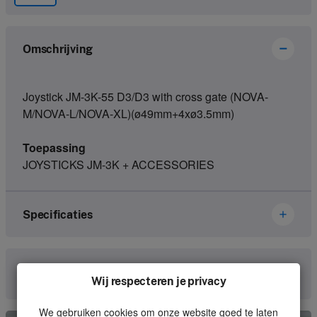
Omschrijving
Joystick JM-3K-55 D3/D3 with cross gate (NOVA-
M/NOVA-L/NOVA-XL)(ø49mm+4xø3.5mm)
Toepassing
JOYSTICKS JM-3K + ACCESSORIES
Specificaties
Merk
Hetronic
Neem contact met ons op
Wij respecteren je privacy
Artikelnummer
67178589
We gebruiken cookies om onze website goed te laten