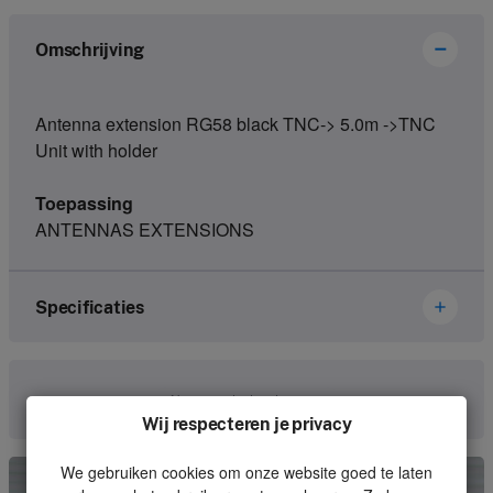
Omschrijving
Antenna extension RG58 black TNC-> 5.0m ->TNC
Unit with holder
Toepassing
ANTENNAS EXTENSIONS
Specificaties
Merk
Abitron
Neem contact met ons op
Wij respecteren je privacy
Artikelnummer
56501300-L05.00M
We gebruiken cookies om onze website goed te laten
Soort
Receiver