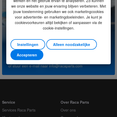
werken en het gebruik ervan te analyseren. Zo kunnen
Eenheid
Stuk
we onze website en jouw ervaring blijven verbeteren. Met
jouw toestemming gebruiken we ook marketingcookies
Minimale bestelhoeveelheid
1
voor advertentie- en marketingdoeleinden. Je kunt je
cookievoorkeuren altijd bekijken of aanpassen via de
Orderveelvoud
1
cookie-instellingen.
Heeft u vragen over dit product? Neem contact op met
ons servicecenter.
Instellingen
Alleen noodzakelijke
(+31) (0)252-227070
Accepteren
of stuur een e-mail naar
info@racaparts.com
Service
Over Raca Parts
Services Raca Parts
Over ons