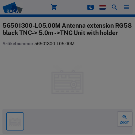
shopping_cart
search
menu
Raca
56501300-L05.00M Antenna extension RG58
black TNC-> 5.0m ->TNC Unit with holder
Artikelnummer
56501300-L05.00M
zoom_in
Zoom