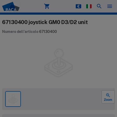
shopping_cart
search
menu
Raca
67130400 joystick GM0 D3/D2 unit
Numero dell'articolo
67130400
zoom_in
Zoom