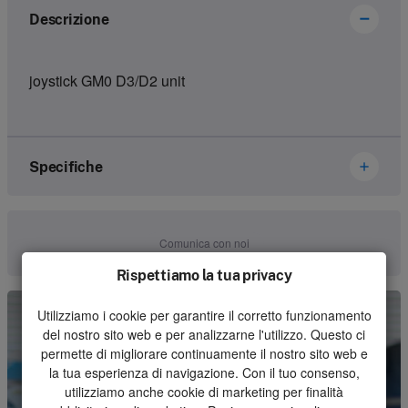
Descrizione
joystick GM0 D3/D2 unit
Specifiche
Marca
Hetronic
Comunica con noi
Numero dell'articolo
67130400
Rispettiamo la tua privacy
Genere
Joystick
Utilizziamo i cookie per garantire il corretto funzionamento
del nostro sito web e per analizzarne l'utilizzo. Questo ci
Unità
Pezzo
permette di migliorare continuamente il nostro sito web e
la tua esperienza di navigazione. Con il tuo consenso,
Quantità minima d'ordine
1
utilizziamo anche cookie di marketing per finalità