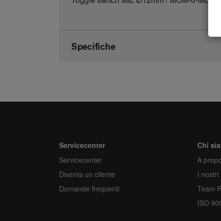
Specifiche
Marca
Numero dell'articolo
Genere
Unità
Servicecenter
Chi si
Servicecenter
Quantità minima d'ordine
A propo
Diventa un cliente
I nostri
Ordina più
Domande frequenti
Team 
ISO 90