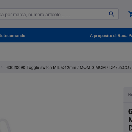
shoppin
l telecomando
A proposito di Raca P
63020090 Toggle switch MIL Ø12mm / MOM-0-MOM / DP / 2xCO / 
Nu
6
D