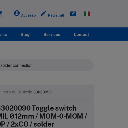
account_circle
create
g_cart
Accesso
Registrati
arts
Blog
Services
Contact
solder connection
mero dell'articolo
63020090
3020090 Toggle switch
MIL Ø12mm / MOM-0-MOM /
P / 2xCO / solder