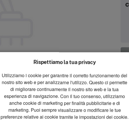
c
Rispettiamo la tua privacy
Utilizziamo i cookie per garantire il corretto funzionamento del
zoom_in
nostro sito web e per analizzarne l'utilizzo. Questo ci permette
Zoom
di migliorare continuamente il nostro sito web e la tua
esperienza di navigazione. Con il tuo consenso, utilizziamo
anche cookie di marketing per finalità pubblicitarie e di
marketing. Puoi sempre visualizzare o modificare le tue
preferenze relative ai cookie tramite le impostazioni dei cookie.
P / 2xCO / solder connection