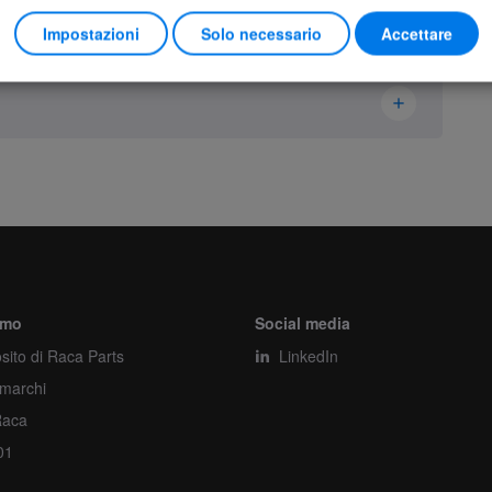
Impostazioni
Solo necessario
Accettare
Hetronic
63020090
Switch
Pezzo
amo
Social media
sito di Raca Parts
1
LinkedIn
 marchi
1
Raca
01