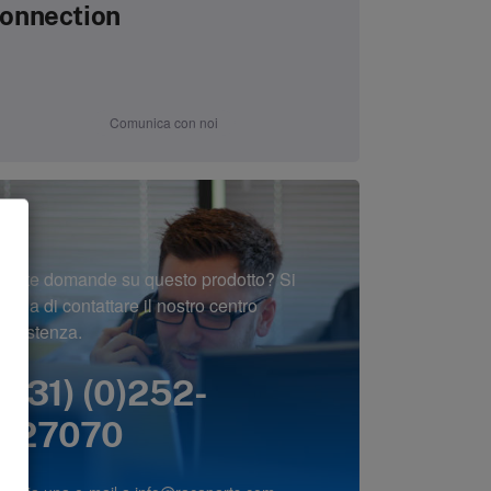
onnection
Comunica con noi
Avete domande su questo prodotto? Si
prega di contattare il nostro centro
assistenza.
(+31) (0)252-
227070