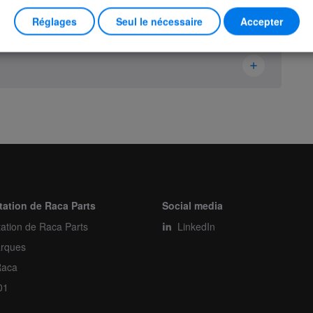
Réglages
Seul le nécessaire
Accepter
Ikusi Danfoss
2303770
Switch
Piece
tation de Raca Parts
Social media
ation de Raca Parts
1
LinkedIn
rques
1
Raca
01