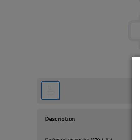
Description
Spring return switch M70 1-0-1