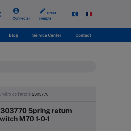
account_circle
create
Créer
cart
Connecter
compte
Blog
Service Center
Contact
méro de l'article
2303770
303770 Spring return
witch M70 1-0-1