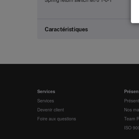
Caractéristiques
Brand
Article number
Kind
Unit
Services
Présen
Services
Minimum order quantity
Présent
Devenir client
Nos ma
Order multiple
Foire aux questions
Team 
ISO 90