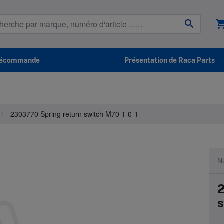
shopping_
élécommande
Présentation de Raca Parts
2303770 Spring return switch M70 1-0-1
Nu
2
s