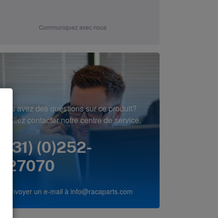
Communiquez avec nous
Vous avez des questions sur ce produit?
Veuillez contacter notre centre de service.
(+31) (0)252-
227070
ou envoyer un e-mail à
info@racaparts.com