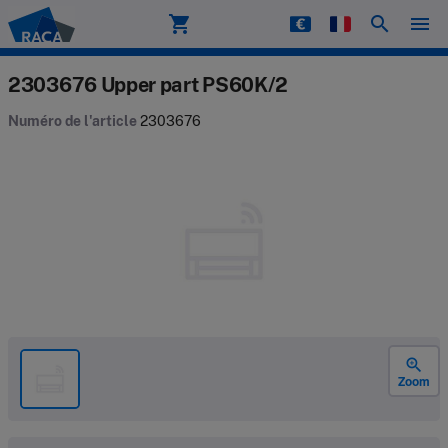
shopping_cart
search
menu
Raca
2303676 Upper part PS60K/2
Numéro de l'article
2303676
zoom_in
Zoom