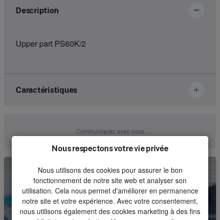
Description
Upper part PS60K/2
Caractéristiques
Brand
Ikusi Danfoss
Communiquez avec nous
Article number
2303676
Nous respectons votre vie privée
Kind
Housing
Nous utilisons des cookies pour assurer le bon
fonctionnement de notre site web et analyser son
Unit
Piece
utilisation. Cela nous permet d'améliorer en permanence
notre site et votre expérience. Avec votre consentement,
Minimum order quantity
1
nous utilisons également des cookies marketing à des fins