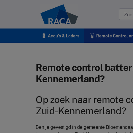
Raca
battery_charging_full
settings_remote
Accu's & Laders
Remote Control o
Remote control batteri
Kennemerland?
Op zoek naar remote con
Zuid-Kennemerland?
Ben je gevestigd in de gemeente Bloemendaal