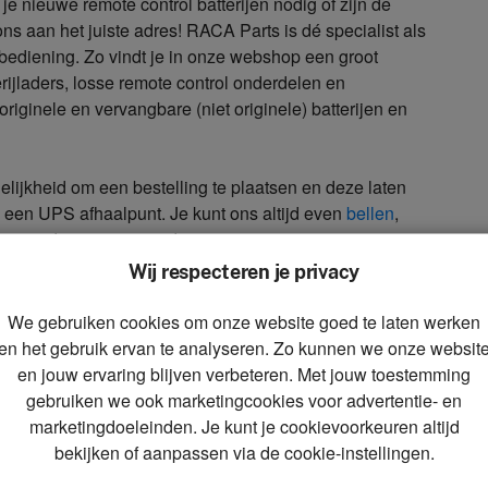
e nieuwe remote control batterijen nodig of zijn de
ons aan het juiste adres! RACA Parts is dé specialist als
bediening. Zo vindt je in onze webshop een groot
erijladers, losse remote control onderdelen en
originele en vervangbare (niet originele) batterijen en
ijkheid om een bestelling te plaatsen en deze laten
 een UPS afhaalpunt. Je kunt ons altijd even
bellen
,
e product op voorraad is.
Wij respecteren je privacy
jen van de regio Zuid-Kennemerland
We gebruiken cookies om onze website goed te laten werken
en het gebruik ervan te analyseren. Zo kunnen we onze websit
terijen in en rondom de regio Zuid-Kennemerland ben je
en jouw ervaring blijven verbeteren. Met jouw toestemming
olgende originele A-merken; ABB / HBC, Abitron,
gebruiken we ook marketingcookies voor advertentie- en
, Hiab / NBB, Ikusi, Imet, NBB, Palfinger, Ravioli,
marketingdoeleinden. Je kunt je cookievoorkeuren altijd
ren wij ook vervangende remote control batterijen,
bekijken of aanpassen via de cookie-instellingen.
, Autec, Grossfunk, Hetronic, Hetronic / abitron, Hiab,
ec.