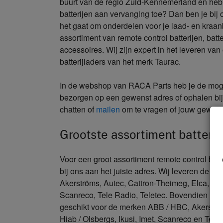
buurt van de regio Zuid-Kennemerland en heb j
batterijen aan vervanging toe? Dan ben je bij 
het gaat om onderdelen voor je laad- en kraan
assortiment van remote control batterijen, batt
accessoires. Wij zijn expert in het leveren van 
batterijladers van het merk Taurac.
In de webshop van RACA Parts heb je de mogel
bezorgen op een gewenst adres of ophalen bij
chatten of
mailen
om te vragen of jouw gewenst
Grootste assortiment batteri
Voor een groot assortiment remote control bat
bij ons aan het juiste adres. Wij leveren de v
Akerströms, Autec, Cattron-Theimeg, Elca, Hiab
Scanreco, Tele Radio, Teletec. Bovendien leve
geschikt voor de merken ABB / HBC, Akerströms
Hiab / Olsbergs, Ikusi, Imet, Scanreco en Telet