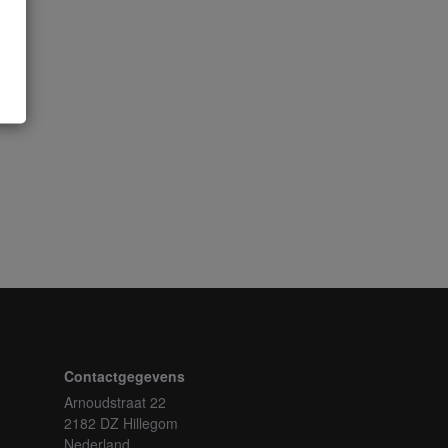
Contactgegevens
Arnoudstraat 22
2182 DZ Hillegom
Nederland