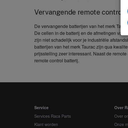
Vervangende remote control b
De vervangende batterijen van het merk Taura
De cellen in de batterij en de afmetingen van d
zijn niet schadelijk voor je industriële afsta
batterijen van het merk Taurac zijn qua kwalite
prijsstelling zeer interessant. Naast de remote 
remote control batterij.
Service
Over R
Services Raca Parts
Over o
Klant worden
Onze m