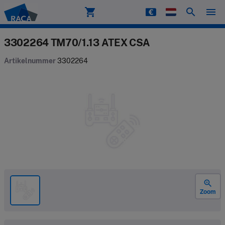
shopping_cart
search
menu
Raca
3302264 TM70/1.13 ATEX CSA
Artikelnummer
3302264
zoom_in
Zoom