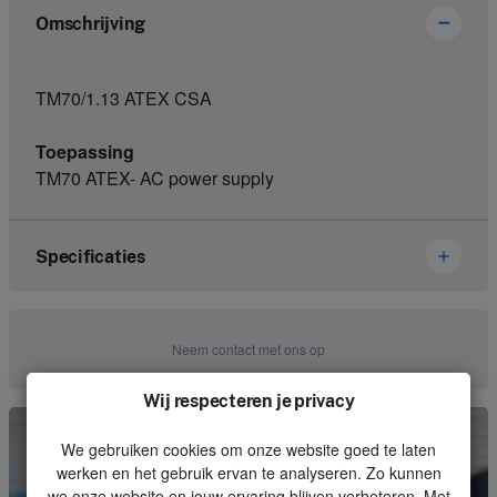
Omschrijving
TM70/1.13 ATEX CSA
Toepassing
TM70 ATEX- AC power supply
Specificaties
Merk
Ikusi Danfoss
Neem contact met ons op
Artikelnummer
3302264
Wij respecteren je privacy
Soort
Set
We gebruiken cookies om onze website goed te laten
Eenheid
Stuk
werken en het gebruik ervan te analyseren. Zo kunnen
we onze website en jouw ervaring blijven verbeteren. Met