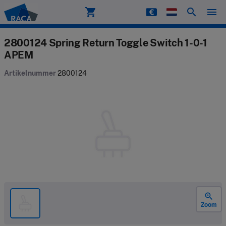
shopping_cart
search
menu
Raca
2800124 Spring Return Toggle Switch 1-0-1
APEM
Artikelnummer
2800124
zoom_in
Zoom