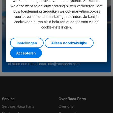
werken en het gebruik ervan te analyseren. Zo kunnen
Eenheid
Stuk
we onze website en jouw ervaring blijven verbeteren. Met
jouw toestemming gebruiken we ook marketingcookies
Minimale bestelhoeveelheid
1
voor advertentie- en marketingdoeleinden. Je kunt je
cookievoorkeuren altijd bekijken of aanpassen via de
Orderveelvoud
1
cookie-instellingen.
Heeft u vragen over dit product? Neem contact op met
ons servicecenter.
Instellingen
Alleen noodzakelijke
(+31) (0)252-227070
Accepteren
of stuur een e-mail naar
info@racaparts.com
Service
Over Raca Parts
Services Raca Parts
Over ons