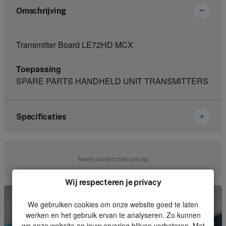
Omschrijving
Transmitter Board LE72HD MCX
Toepassing
SPARE PARTS HANDHELD UNIT TRANSMITTERS
Specificaties
Merk
Ikusi Danfoss
Neem contact met ons op
Artikelnummer
2800071
Wij respecteren je privacy
Soort
Electronics
We gebruiken cookies om onze website goed te laten
Eenheid
Stuk
werken en het gebruik ervan te analyseren. Zo kunnen
we onze website en jouw ervaring blijven verbeteren. Met