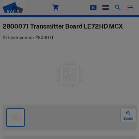
shopping_cart
search
menu
Raca
2800071 Transmitter Board LE72HD MCX
Artikelnummer
2800071
zoom_in
Zoom