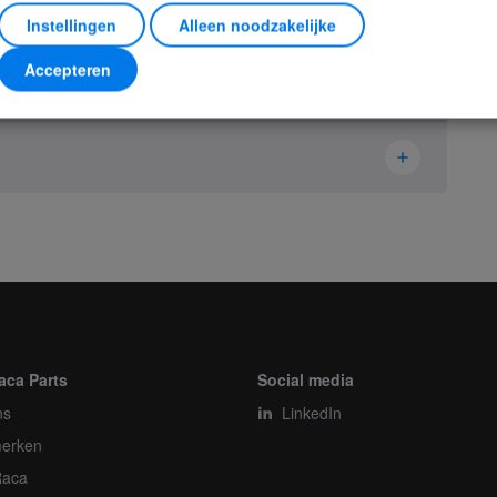
Instellingen
Alleen noodzakelijke
Accepteren
RS
Ikusi Danfoss
2305395
Receiver
Stuk
aca Parts
Social media
ns
1
LinkedIn
erken
1
Raca