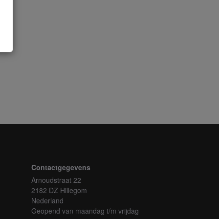
Contactgegevens
Arnoudstraat 22
2182 DZ Hillegom
Nederland
Geopend van maandag t/m vrijdag