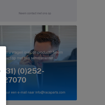
Neem contact met ons op
Heeft u vragen over dit product? Neem
contact op met ons servicecenter.
(+31) (0)252-
e
227070
of stuur een e-mail naar
info@racaparts.com