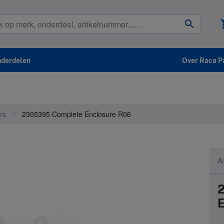
shop
nderdelen
Over Raca P
rs
2305395 Complete Enclosure R06
A
E