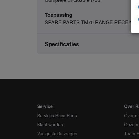
Toepassing
SPARE PARTS TM70 RANGE RECEIVE
Specificaties
Merk
Artikelnummer
Soort
Eenheid
Service
Over R
Services Raca Parts
Minimale bestelhoeveelheid
Over o
Klant worden
Onze m
Orderveelvoud
Veelgestelde vragen
Team 