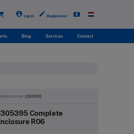
account_circle
create
ping_cart
Log in
Registreren
arts
Blog
Services
Contact
rtikelnummer
2305395
2305395 Complete
nclosure R06