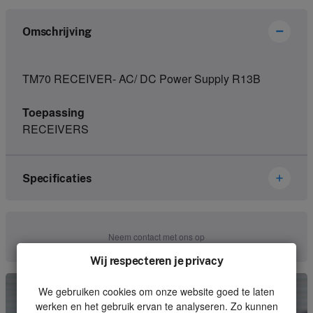
Omschrijving
TM70 RECEIVER- AC/ DC Power Supply R13B
Toepassing
RECEIVERS
Specificaties
Merk
Ikusi Danfoss
Neem contact met ons op
Artikelnummer
2305375
Wij respecteren je privacy
Soort
Receiver
We gebruiken cookies om onze website goed te laten
werken en het gebruik ervan te analyseren. Zo kunnen
Eenheid
Stuk