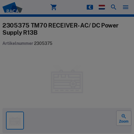
shopping_cart
search
menu
Raca
2305375 TM70 RECEIVER- AC/ DC Power
Supply R13B
Artikelnummer
2305375
zoom_in
Zoom