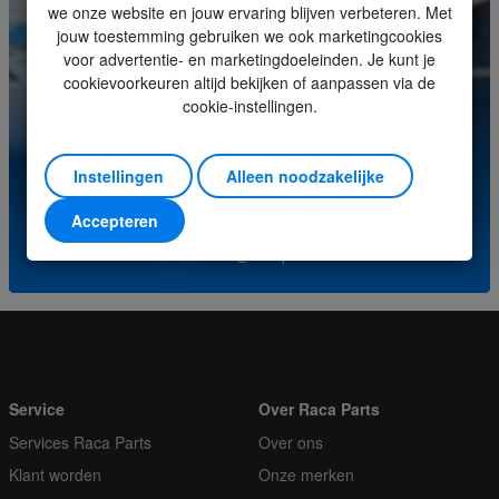
we onze website en jouw ervaring blijven verbeteren. Met
jouw toestemming gebruiken we ook marketingcookies
Minimale bestelhoeveelheid
1
voor advertentie- en marketingdoeleinden. Je kunt je
cookievoorkeuren altijd bekijken of aanpassen via de
Orderveelvoud
1
cookie-instellingen.
Heeft u vragen over dit product? Neem contact op met
ons servicecenter.
Instellingen
Alleen noodzakelijke
(+31) (0)252-227070
Accepteren
of stuur een e-mail naar
info@racaparts.com
Service
Over Raca Parts
Services Raca Parts
Over ons
Klant worden
Onze merken