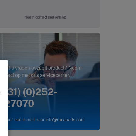
Neem contact met ons op
Heeft u vragen over dit product? Neem
contact op met ons servicecenter.
(+31) (0)252-
e
227070
of stuur een e-mail naar
info@racaparts.com