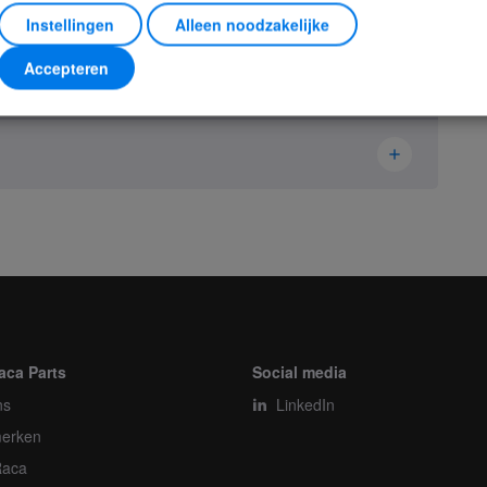
Instellingen
Alleen noodzakelijke
Accepteren
Ikusi Danfoss
2305249
Receiver
Stuk
aca Parts
Social media
ns
1
LinkedIn
erken
1
Raca