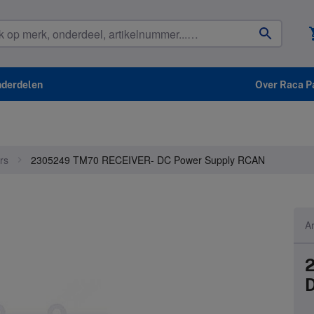
shop
nderdelen
Over Raca P
rs
2305249 TM70 RECEIVER- DC Power Supply RCAN
A
D