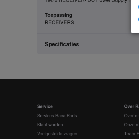
Toepassing
RECEIVERS
Specificaties
Merk
Artikelnummer
Soort
Eenheid
Service
Over R
Services Raca Parts
Minimale bestelhoeveelheid
Over o
Klant worden
Onze m
Orderveelvoud
Veelgestelde vragen
Team 