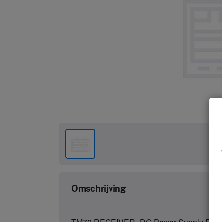
Omschrijving
TM70 RECEIVER- DC Power Supply RC