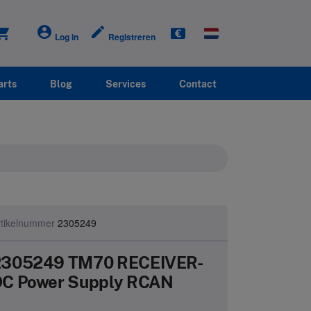
account_circle
create
ping_cart
Log in
Registreren
arts
Blog
Services
Contact
rtikelnummer
2305249
2305249 TM70 RECEIVER-
C Power Supply RCAN