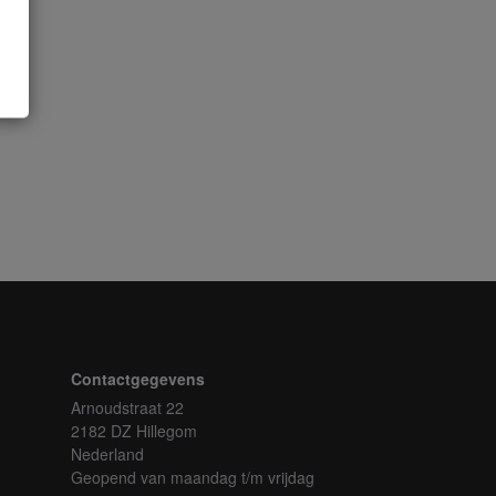
Contactgegevens
Arnoudstraat 22
2182 DZ Hillegom
Nederland
Geopend van maandag t/m vrijdag