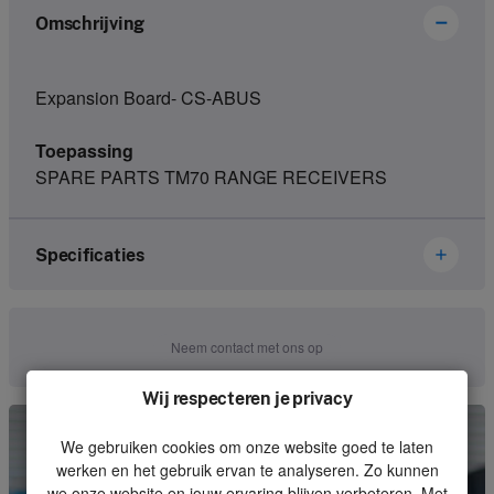
Omschrijving
Expansion Board- CS-ABUS
Toepassing
SPARE PARTS TM70 RANGE RECEIVERS
Specificaties
Merk
Ikusi Danfoss
Neem contact met ons op
Artikelnummer
2303726
Wij respecteren je privacy
Soort
Receiver
We gebruiken cookies om onze website goed te laten
Eenheid
Stuk
werken en het gebruik ervan te analyseren. Zo kunnen
we onze website en jouw ervaring blijven verbeteren. Met