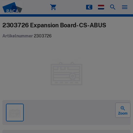
shopping_cart
search
menu
Raca
2303726 Expansion Board- CS-ABUS
Artikelnummer
2303726
zoom_in
Zoom