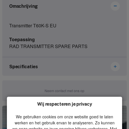
Omschrijving
Transmitter T60K-S EU
Toepassing
RAD TRANSMITTER SPARE PARTS
Specificaties
Merk
Ikusi Danfoss
Neem contact met ons op
Artikelnummer
2301084
Wij respecteren je privacy
Soort
Set
We gebruiken cookies om onze website goed te laten
Eenheid
Stuk
werken en het gebruik ervan te analyseren. Zo kunnen
we onze website en jouw ervaring blijven verbeteren. Met