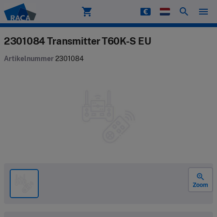
shopping_cart
search
menu
Raca
2301084 Transmitter T60K-S EU
Artikelnummer
2301084
zoom_in
Zoom