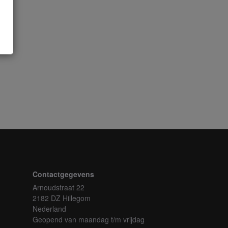
Contactgegevens
Arnoudstraat 22
2182 DZ Hillegom
Nederland
Geopend van maandag t/m vrijdag