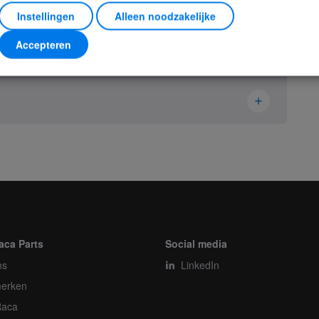
Instellingen
Alleen noodzakelijke
Accepteren
Abitron
11406650
Belt
Stuk
aca Parts
Social media
ns
1
LinkedIn
erken
1
Raca