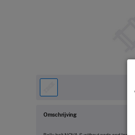
Omschrijving
Belly belt NOVA-S without pads and logo (!!