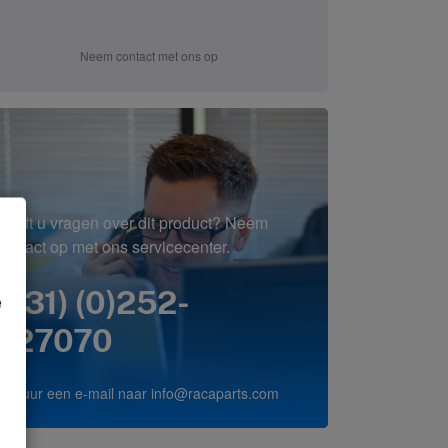
Neem contact met ons op
Heeft u vragen over dit product? Neem
contact op met ons servicecenter.
(+31) (0)252-
e
227070
of stuur een e-mail naar
info@racaparts.com