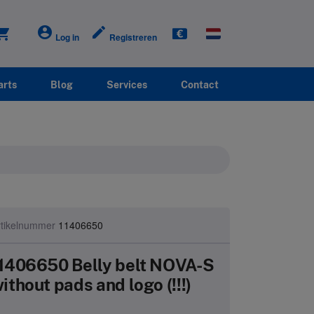
account_circle
create
ping_cart
Log in
Registreren
arts
Blog
Services
Contact
rtikelnummer
11406650
1406650 Belly belt NOVA-S
ithout pads and logo (!!!)