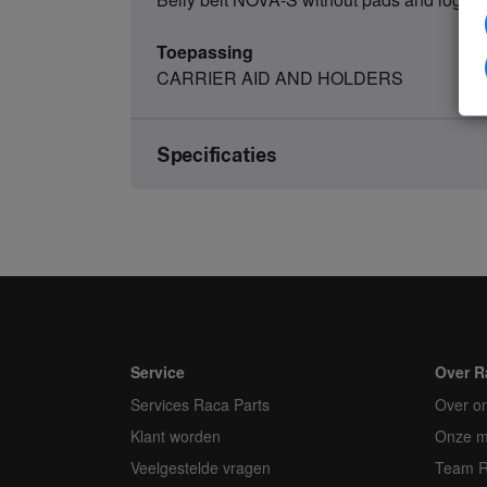
Toepassing
CARRIER AID AND HOLDERS
Specificaties
Merk
Artikelnummer
Soort
Eenheid
Service
Over R
Services Raca Parts
Minimale bestelhoeveelheid
Over o
Klant worden
Onze m
Orderveelvoud
Veelgestelde vragen
Team 