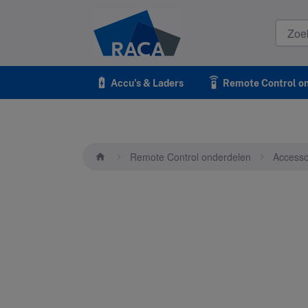
Raca
battery_charging_full
settings_remote
Accu's & Laders
Remote Control o
Remote Control onderdelen
Accesso
home