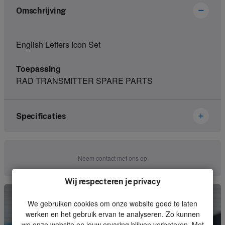
Omschrijving
English Letters Icon Set
Toepassing
RAD TRANSMITTER SPARE PARTS
Specificaties
Merk
Ikusi Danfoss
Neem contact met ons op
Artikelnummer
1122297
Wij respecteren je privacy
Soort
Housing
We gebruiken cookies om onze website goed te laten
Eenheid
Stuk
werken en het gebruik ervan te analyseren. Zo kunnen
we onze website en jouw ervaring blijven verbeteren. Met