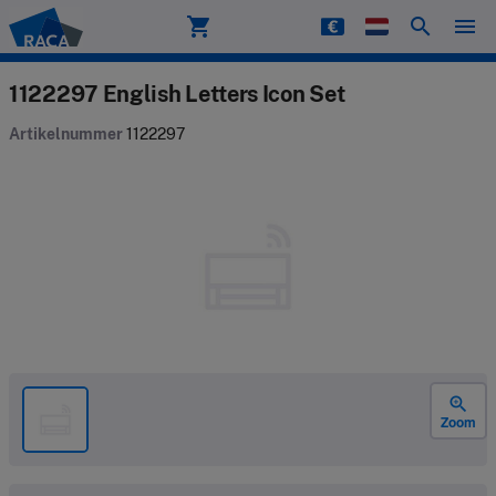
shopping_cart
search
menu
Raca
1122297 English Letters Icon Set
Artikelnummer
1122297
zoom_in
Zoom