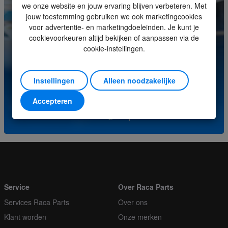
we onze website en jouw ervaring blijven verbeteren. Met
jouw toestemming gebruiken we ook marketingcookies
Minimale bestelhoeveelheid
1
voor advertentie- en marketingdoeleinden. Je kunt je
cookievoorkeuren altijd bekijken of aanpassen via de
Orderveelvoud
1
cookie-instellingen.
Heeft u vragen over dit product? Neem contact op met
ons servicecenter.
Instellingen
Alleen noodzakelijke
(+31) (0)252-227070
Accepteren
of stuur een e-mail naar
info@racaparts.com
Service
Over Raca Parts
Services Raca Parts
Over ons
Klant worden
Onze merken