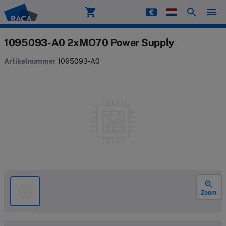
shopping_cart
search
menu
Raca
1095093-A0 2xMO70 Power Supply
Artikelnummer
1095093-A0
zoom_in
Zoom