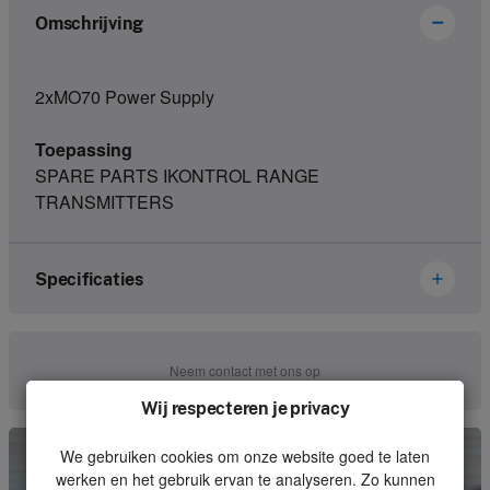
Omschrijving
2xMO70 Power Supply
Toepassing
SPARE PARTS IKONTROL RANGE
TRANSMITTERS
Specificaties
Merk
Ikusi Danfoss
Neem contact met ons op
Artikelnummer
1095093-A0
Wij respecteren je privacy
Soort
Electronics
We gebruiken cookies om onze website goed te laten
werken en het gebruik ervan te analyseren. Zo kunnen
Eenheid
Stuk