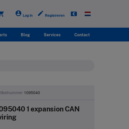
account_circle
create
ping_cart
Log in
Registreren
arts
Blog
Services
Contact
rtikelnummer
1095040
095040 1 expansion CAN
iring