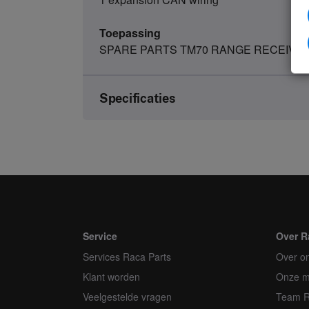
Toepassing
SPARE PARTS TM70 RANGE RECEIVE
Specificaties
Merk
Artikelnummer
Soort
Eenheid
Service
Over R
Services Raca Parts
Minimale bestelhoeveelheid
Over o
Klant worden
Onze m
Orderveelvoud
Veelgestelde vragen
Team 