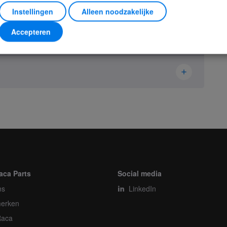
Instellingen
Alleen noodzakelijke
Accepteren
RS
Ikusi Danfoss
1095040
Electronics
Stuk
aca Parts
Social media
ns
1
LinkedIn
erken
1
Raca