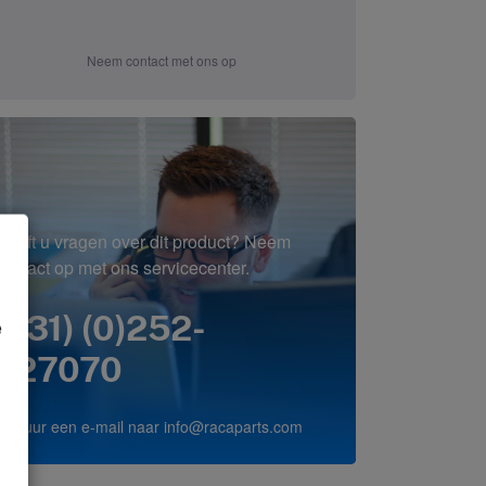
Neem contact met ons op
Heeft u vragen over dit product? Neem
contact op met ons servicecenter.
(+31) (0)252-
e
227070
of stuur een e-mail naar
info@racaparts.com