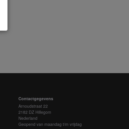
Contactgegevens
Arnoudstraat 22
2182 DZ Hillegom
Nederland
Geopend van maandag t/m vrijdag