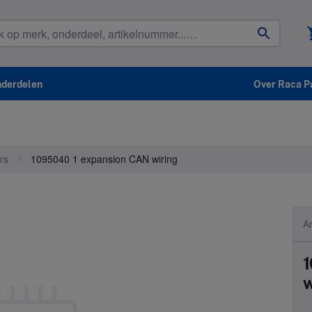
shop
nderdelen
Over Raca P
rs
1095040 1 expansion CAN wiring
A
1
w