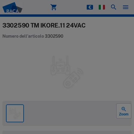
shopping_cart
search
menu
Raca
3302590 TM IKORE.11 24VAC
Numero dell'articolo
3302590
zoom_in
Zoom