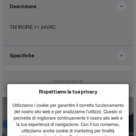
Descrizione
TM IKORE.11 24VAC
Specifiche
Marca
Ikusi Danfoss
Comunica con noi
Numero dell'articolo
3302590
Rispettiamo la tua privacy
Genere
Set
Utilizziamo i cookie per garantire il corretto funzionamento
del nostro sito web e per analizzarne l'utilizzo. Questo ci
Unità
Pezzo
permette di migliorare continuamente il nostro sito web e
la tua esperienza di navigazione. Con il tuo consenso,
Quantità minima d'ordine
1
utilizziamo anche cookie di marketing per finalità