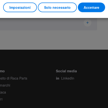
Impostazioni
Solo necessario
Accettare
Ikusi Danfoss
3302525
Set
Pezzo
amo
Social media
sito di Raca Parts
1
LinkedIn
 marchi
1
Raca
01