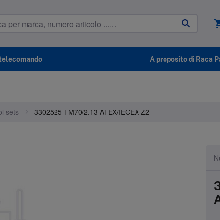
shoppin
l telecomando
A proposito di Raca P
l sets
3302525 TM70/2.13 ATEX/IECEX Z2
Nu