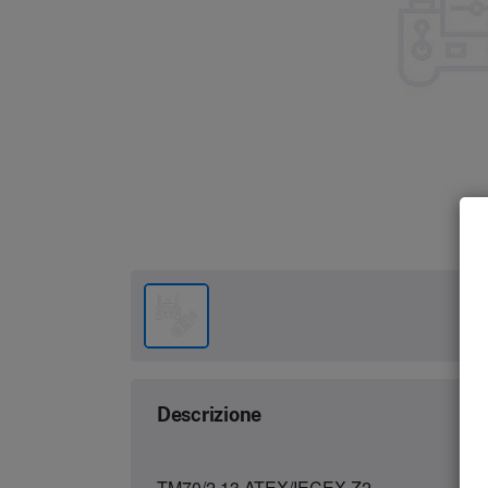
Descrizione
TM70/2.13 ATEX/IECEX Z2