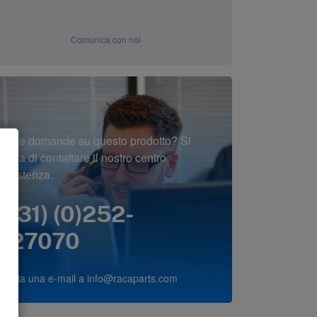
Comunica con noi
Avete domande su questo prodotto? Si
prega di contattare il nostro centro
assistenza.
(+31) (0)252-
227070
o invia una e-mail a
info@racaparts.com