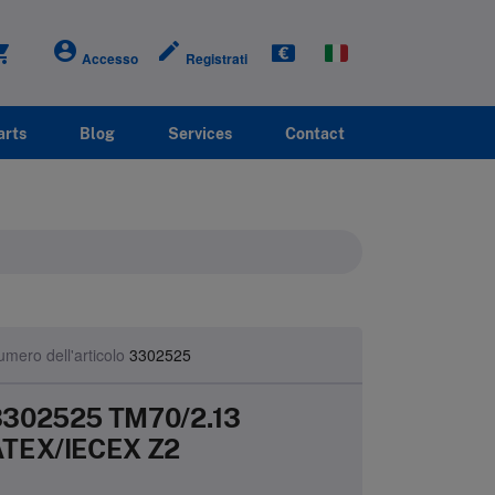
account_circle
create
g_cart
Accesso
Registrati
arts
Blog
Services
Contact
mero dell'articolo
3302525
3302525 TM70/2.13
ATEX/IECEX Z2