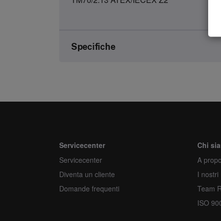
Specifiche
Marca
Numero dell'articolo
Genere
Unità
Servicecenter
Chi si
Servicecenter
Quantità minima d'ordine
A propo
Diventa un cliente
I nostri
Ordina più
Domande frequenti
Team 
ISO 90