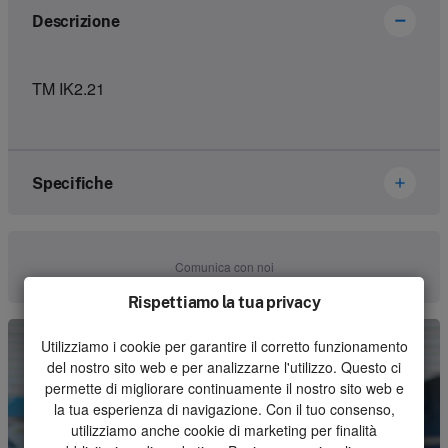
Descrizione
TM IK2.21
Specifiche
Marca
Ikusi Danfoss
Comunica con noi
Numero dell'articolo
3302483
Rispettiamo la tua privacy
Genere
Set
Utilizziamo i cookie per garantire il corretto funzionamento
del nostro sito web e per analizzarne l'utilizzo. Questo ci
Unità
Pezzo
permette di migliorare continuamente il nostro sito web e
la tua esperienza di navigazione. Con il tuo consenso,
Quantità minima d'ordine
1
utilizziamo anche cookie di marketing per finalità