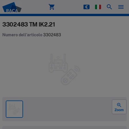
shopping_cart
search
menu
Raca
3302483 TM IK2.21
Numero dell'articolo
3302483
zoom_in
Zoom