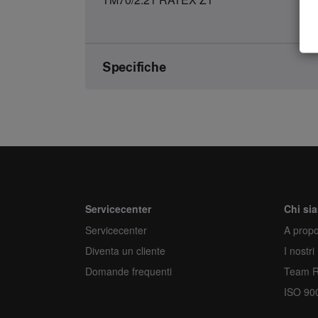
Specifiche
Marca
Numero dell'articolo
Genere
Unità
Servicecenter
Chi si
Servicecenter
Quantità minima d'ordine
A propo
Diventa un cliente
I nostri
Ordina più
Domande frequenti
Team 
ISO 90