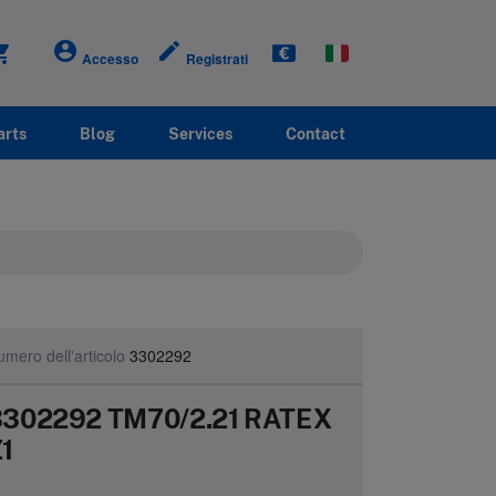
account_circle
create
g_cart
Accesso
Registrati
arts
Blog
Services
Contact
mero dell'articolo
3302292
3302292 TM70/2.21 RATEX
1