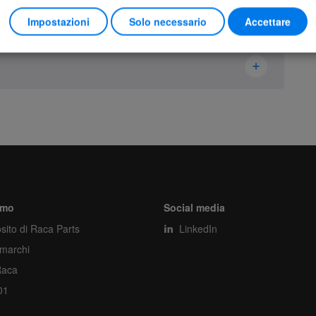
Impostazioni
Solo necessario
Accettare
Ikusi Danfoss
3302292
Set
Pezzo
amo
Social media
sito di Raca Parts
1
LinkedIn
 marchi
1
Raca
01