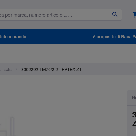
shoppin
l telecomando
A proposito di Raca P
l sets
3302292 TM70/2.21 RATEX Z1
Nu
Z