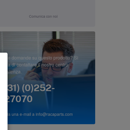
Comunica con noi
Avete domande su questo prodotto? Si
prega di contattare il nostro centro
assistenza.
(+31) (0)252-
227070
o invia una e-mail a
info@racaparts.com