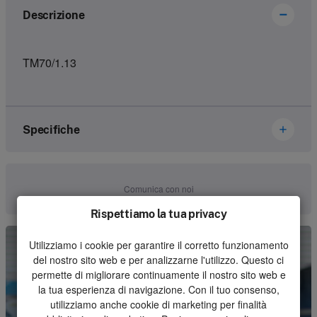
Descrizione
TM70/1.13
Specifiche
Marca
Ikusi Danfoss
Comunica con noi
Numero dell'articolo
3302260
Rispettiamo la tua privacy
Genere
Set
Utilizziamo i cookie per garantire il corretto funzionamento
del nostro sito web e per analizzarne l'utilizzo. Questo ci
Unità
Pezzo
permette di migliorare continuamente il nostro sito web e
la tua esperienza di navigazione. Con il tuo consenso,
Quantità minima d'ordine
1
utilizziamo anche cookie di marketing per finalità