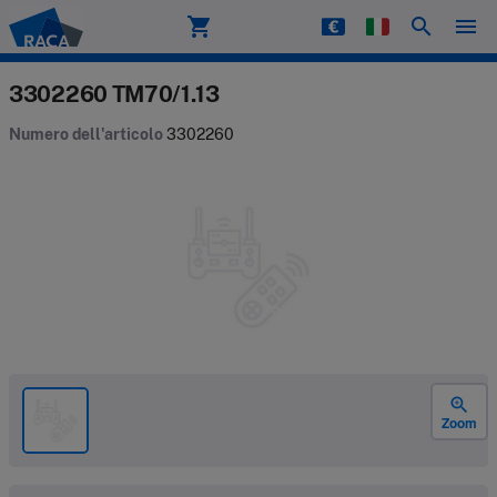
shopping_cart
search
menu
Raca
3302260 TM70/1.13
Numero dell'articolo
3302260
zoom_in
Zoom