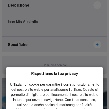
Descrizione
Icon kits Australia
Specifiche
Marca
Ikusi Danfoss
Comunica con noi
Numero dell'articolo
2807003
Rispettiamo la tua privacy
Genere
Housing
Utilizziamo i cookie per garantire il corretto funzionamento
del nostro sito web e per analizzarne l'utilizzo. Questo ci
Unità
Pezzo
permette di migliorare continuamente il nostro sito web e
la tua esperienza di navigazione. Con il tuo consenso,
Quantità minima d'ordine
1
utilizziamo anche cookie di marketing per finalità