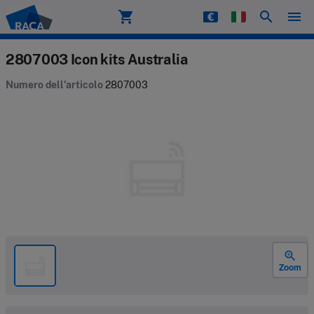
shopping_cart
search
menu
Raca
2807003 Icon kits Australia
Numero dell'articolo
2807003
zoom_in
Zoom