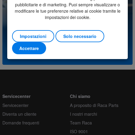
pubblicitarie e di marketing. Puoi sempre visualizzare o
Ordina più
1
modificare le tue preferenze relative ai cookie tramite le
Avete domande su questo prodotto? Si prega di
impostazioni dei cookie.
contattare il nostro centro assistenza.
Impostazioni
Solo necessario
(+31) (0)252-227070
Accettare
o invia una e-mail a
info@racaparts.com
Servicecenter
Chi siamo
Servicecenter
A proposito di Raca Parts
Diventa un cliente
I nostri marchi
Domande frequenti
Team Raca
ISO 9001