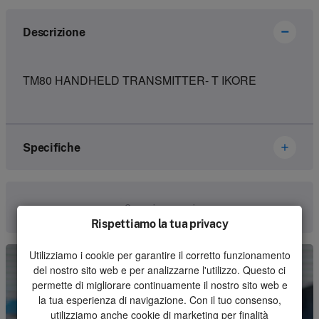
Descrizione
TM80 HANDHELD TRANSMITTER- T IKORE
Specifiche
Marca
Ikusi Danfoss
Comunica con noi
Rispettiamo la tua privacy
Numero dell'articolo
2305434
Utilizziamo i cookie per garantire il corretto funzionamento
Genere
Set
del nostro sito web e per analizzarne l'utilizzo. Questo ci
Unità
Pezzo
permette di migliorare continuamente il nostro sito web e
la tua esperienza di navigazione. Con il tuo consenso,
Quantità minima d'ordine
1
utilizziamo anche cookie di marketing per finalità