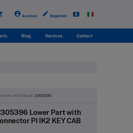
account_circle
create
g_cart
Accesso
Registrati
arts
Blog
Services
Contact
mero dell'articolo
2305396
305396 Lower Part with
onnector PI IK2 KEY CAB