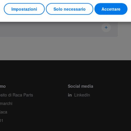
Impostazioni
Solo necessario
Accettare
Ikusi Danfoss
2305396
Housing
Pezzo
amo
Social media
sito di Raca Parts
1
LinkedIn
 marchi
1
Raca
01