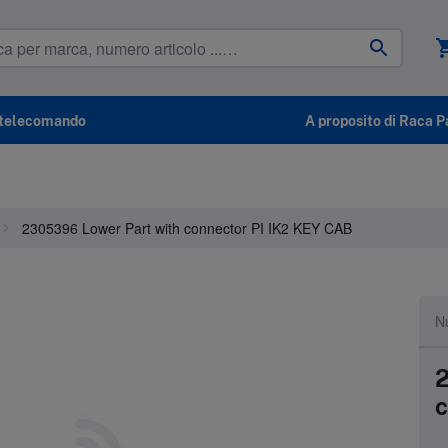
shoppin
l telecomando
A proposito di Raca P
2305396 Lower Part with connector PI IK2 KEY CAB
Nu
2
c