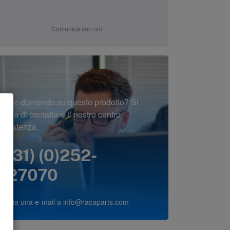
Comunica con noi
Avete domande su questo prodotto? Si
prega di contattare il nostro centro
assistenza.
(+31) (0)252-
227070
o invia una e-mail a
info@racaparts.com