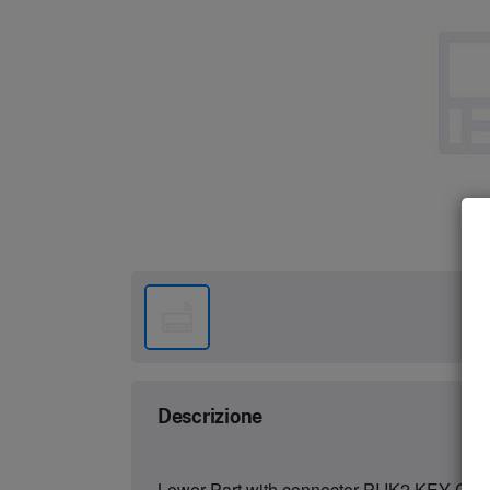
Descrizione
Lower Part with connector PI IK2 KEY CA