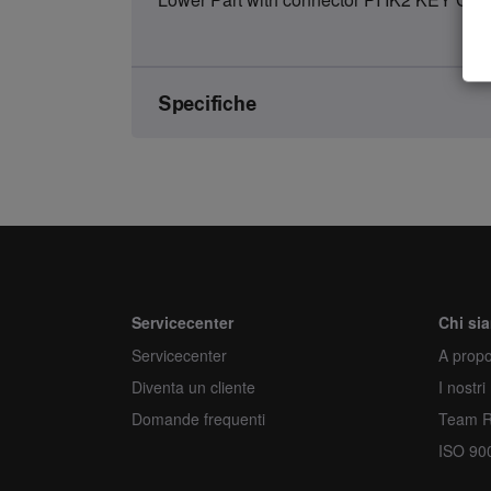
Specifiche
Marca
Numero dell'articolo
Genere
Unità
Servicecenter
Chi si
Servicecenter
Quantità minima d'ordine
A propo
Diventa un cliente
I nostri
Ordina più
Domande frequenti
Team 
ISO 90