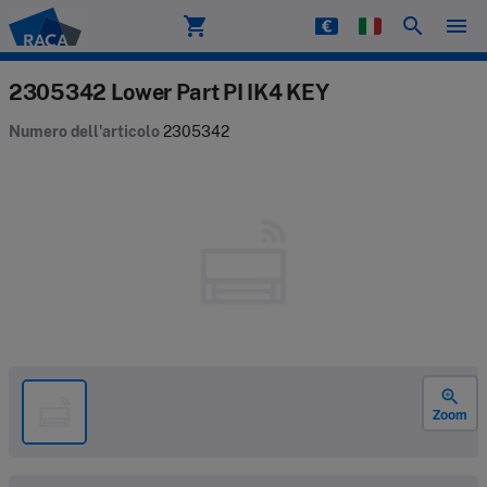
shopping_cart
search
menu
Raca
2305342 Lower Part PI IK4 KEY
Numero dell'articolo
2305342
zoom_in
Zoom