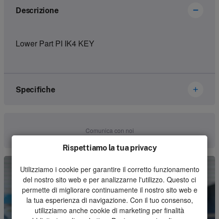
Descrizione
Lower Part PI IK4 KEY
Specifiche
Marca
Ikusi Danfoss
Comunica con noi
Numero dell'articolo
2305342
Rispettiamo la tua privacy
Genere
Housing
Utilizziamo i cookie per garantire il corretto funzionamento
del nostro sito web e per analizzarne l'utilizzo. Questo ci
Unità
Pezzo
permette di migliorare continuamente il nostro sito web e
la tua esperienza di navigazione. Con il tuo consenso,
Quantità minima d'ordine
1
utilizziamo anche cookie di marketing per finalità