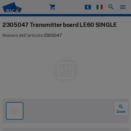
shopping_cart
search
menu
Raca
2305047 Transmitter board LE60 SINGLE
Numero dell'articolo
2305047
zoom_in
Zoom