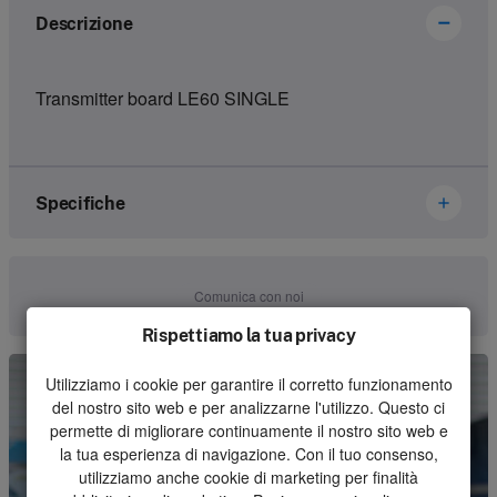
Descrizione
Transmitter board LE60 SINGLE
Specifiche
Marca
Ikusi Danfoss
Comunica con noi
Numero dell'articolo
2305047
Rispettiamo la tua privacy
Genere
Electronics
Utilizziamo i cookie per garantire il corretto funzionamento
del nostro sito web e per analizzarne l'utilizzo. Questo ci
Unità
Pezzo
permette di migliorare continuamente il nostro sito web e
la tua esperienza di navigazione. Con il tuo consenso,
Quantità minima d'ordine
1
utilizziamo anche cookie di marketing per finalità