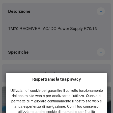
Descrizione
TM70 RECEIVER- AC/ DC Power Supply R70/13
Specifiche
Marca
Ikusi Danfoss
Comunica con noi
Rispettiamo la tua privacy
Numero dell'articolo
2301092
Utilizziamo i cookie per garantire il corretto funzionamento
Genere
Receiver
del nostro sito web e per analizzarne l'utilizzo. Questo ci
Unità
Pezzo
permette di migliorare continuamente il nostro sito web e
la tua esperienza di navigazione. Con il tuo consenso,
Quantità minima d'ordine
1
utilizziamo anche cookie di marketing per finalità