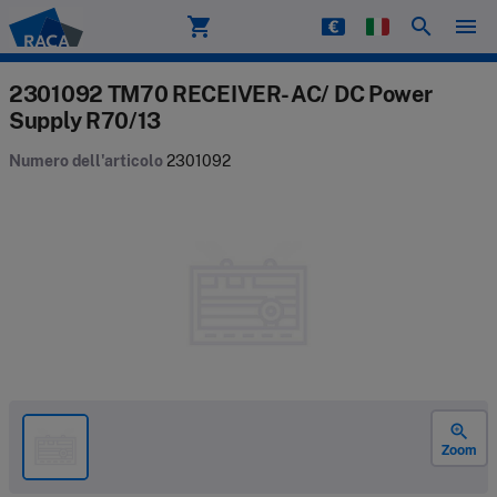
shopping_cart
search
menu
Raca
2301092 TM70 RECEIVER- AC/ DC Power
Supply R70/13
Numero dell'articolo
2301092
zoom_in
Zoom