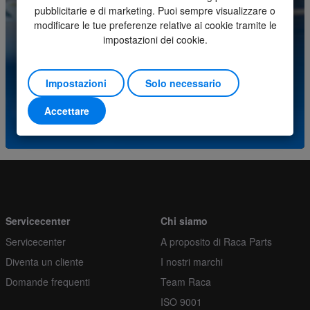
pubblicitarie e di marketing. Puoi sempre visualizzare o
Ordina più
1
modificare le tue preferenze relative ai cookie tramite le
Avete domande su questo prodotto? Si prega di
impostazioni dei cookie.
contattare il nostro centro assistenza.
Impostazioni
Solo necessario
(+31) (0)252-227070
Accettare
o invia una e-mail a
info@racaparts.com
Servicecenter
Chi siamo
Servicecenter
A proposito di Raca Parts
Diventa un cliente
I nostri marchi
Domande frequenti
Team Raca
ISO 9001