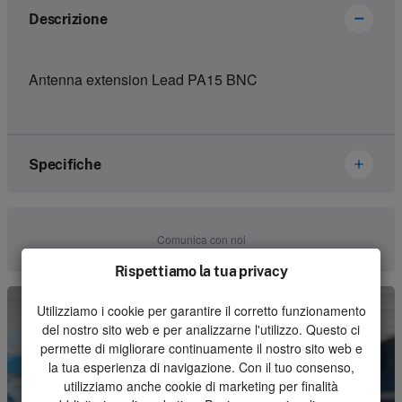
Descrizione
Antenna extension Lead PA15 BNC
Specifiche
Marca
Ikusi Danfoss
Comunica con noi
Numero dell'articolo
2300133
Rispettiamo la tua privacy
Genere
Receiver
Utilizziamo i cookie per garantire il corretto funzionamento
del nostro sito web e per analizzarne l'utilizzo. Questo ci
Unità
Pezzo
permette di migliorare continuamente il nostro sito web e
la tua esperienza di navigazione. Con il tuo consenso,
Quantità minima d'ordine
1
utilizziamo anche cookie di marketing per finalità