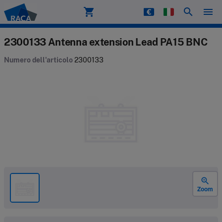
shopping_cart
search
menu
Raca
2300133 Antenna extension Lead PA15 BNC
Numero dell'articolo
2300133
zoom_in
Zoom