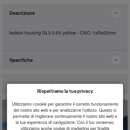
Descrizione
bottom housing GL3 3.6V yellow - CNC: 1xRø22mm
Specifiche
Marca
Hetronic
Comunica con noi
Rispettiamo la tua privacy
Numero dell'articolo
13520001
Utilizziamo i cookie per garantire il corretto funzionamento
Genere
Housing
del nostro sito web e per analizzarne l'utilizzo. Questo ci
Unità
Pezzo
permette di migliorare continuamente il nostro sito web e
la tua esperienza di navigazione. Con il tuo consenso,
Quantità minima d'ordine
1
utilizziamo anche cookie di marketing per finalità