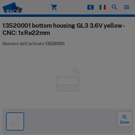
shopping_cart
search
menu
Raca
13520001 bottom housing GL3 3.6V yellow -
CNC: 1xRø22mm
Numero dell'articolo
13520001
zoom_in
Zoom