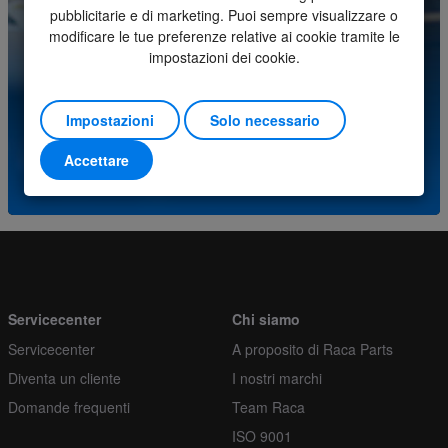
pubblicitarie e di marketing. Puoi sempre visualizzare o
Ordina più
1
modificare le tue preferenze relative ai cookie tramite le
Avete domande su questo prodotto? Si prega di
impostazioni dei cookie.
contattare il nostro centro assistenza.
Impostazioni
Solo necessario
(+31) (0)252-227070
Accettare
o invia una e-mail a
info@racaparts.com
Servicecenter
Chi siamo
Servicecenter
A proposito di Raca Parts
Diventa un cliente
I nostri marchi
Domande frequenti
Team Raca
ISO 9001