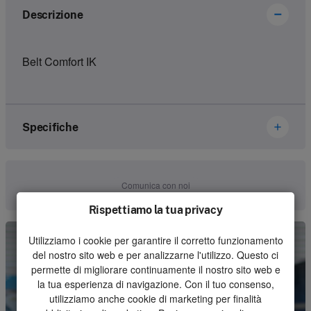
Descrizione
Belt Comfort IK
Specifiche
Marca
Ikusi Danfoss
Comunica con noi
Numero dell'articolo
1175064-C0
Rispettiamo la tua privacy
Genere
Belt
Utilizziamo i cookie per garantire il corretto funzionamento
del nostro sito web e per analizzarne l'utilizzo. Questo ci
Unità
Pezzo
permette di migliorare continuamente il nostro sito web e
la tua esperienza di navigazione. Con il tuo consenso,
Quantità minima d'ordine
1
utilizziamo anche cookie di marketing per finalità