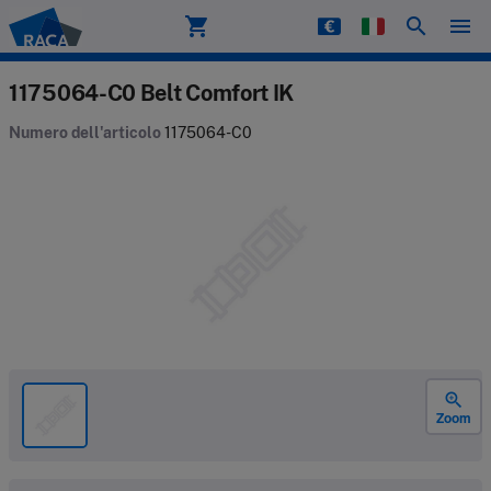
shopping_cart
search
menu
Raca
1175064-C0 Belt Comfort IK
Numero dell'articolo
1175064-C0
zoom_in
Zoom