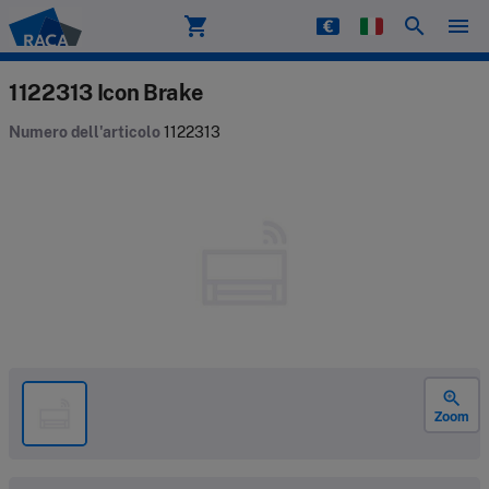
shopping_cart
search
menu
Raca
1122313 Icon Brake
Numero dell'articolo
1122313
zoom_in
Zoom