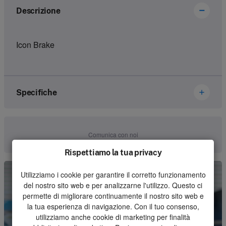
Descrizione
Icon Brake
Specifiche
Marca
Ikusi Danfoss
Comunica con noi
Numero dell'articolo
1122313
Rispettiamo la tua privacy
Genere
Housing
Utilizziamo i cookie per garantire il corretto funzionamento
del nostro sito web e per analizzarne l'utilizzo. Questo ci
Unità
Pezzo
permette di migliorare continuamente il nostro sito web e
la tua esperienza di navigazione. Con il tuo consenso,
Quantità minima d'ordine
1
utilizziamo anche cookie di marketing per finalità