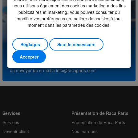
nous utilisons également des cookies marketing à des fins
Minimum order quantity
1
publicitaires et marketing. Vous pouvez consulter ou
modifier vos préférences en matière de cookies à tout
Order multiple
1
moment dans les paramètres des cookies.
Vous avez des questions sur ce produit? Veuillez
contacter notre centre de service.
Réglages
Seul le nécessaire
(+31) (0)252-227070
Accepter
ou envoyer un e-mail à
info@racaparts.com
Services
Présentation de Raca Parts
Services
Présentation de Raca Parts
Devenir client
Nos marques