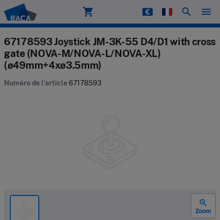
shopping_cart
search
menu
Raca
67178593 Joystick JM-3K-55 D4/D1 with cross
gate (NOVA-M/NOVA-L/NOVA-XL)
(ø49mm+4xø3.5mm)
Numéro de l'article
67178593
zoom_in
Zoom