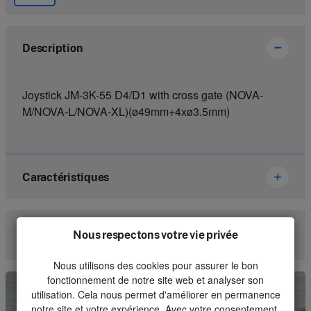
Description
Joystick JM-3K-55 D4/D1 with cross gate (NOVA-
M/NOVA-L/NOVA-XL)(ø49mm+4xø3.5mm)
Caractéristiques
Brand
Hetronic
Nous respectons votre vie privée
Communiquez avec nous
Article number
67178593
Nous utilisons des cookies pour assurer le bon
fonctionnement de notre site web et analyser son
Kind
Joystick
utilisation. Cela nous permet d'améliorer en permanence
notre site et votre expérience. Avec votre consentement,
Unit
Piece