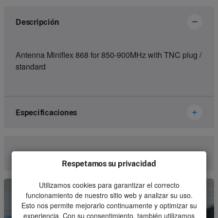
Descripción
Antenna Miniflex 868 for 850-900MHz with TNC plug /
standard
Especificaciones
Brand
Hetronic
Comunica con nosotros
Respetamos su privacidad
Article number
56504100
Utilizamos cookies para garantizar el correcto
Kind
Receiver
funcionamiento de nuestro sitio web y analizar su uso.
Unit
Esto nos permite mejorarlo continuamente y optimizar su
Piece
experiencia. Con su consentimiento, también utilizamos