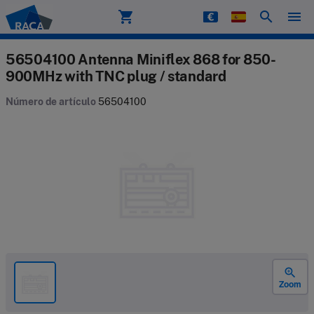
shopping_cart
search
menu
Raca
56504100 Antenna Miniflex 868 for 850-
900MHz with TNC plug / standard
Número de artículo
56504100
zoom_in
Zoom