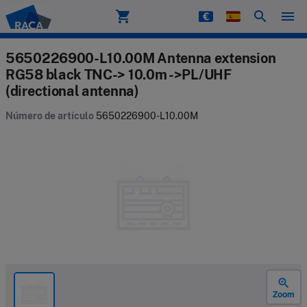
shopping_cart
search
menu
Raca
5650226900-L10.00M Antenna extension
RG58 black TNC-> 10.0m ->PL/UHF
(directional antenna)
Número de artículo
5650226900-L10.00M
zoom_in
Zoom