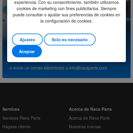
experiencia. Con su consentimiento, también utilizamos
cookies de marketing con fines publicitarios. Siempre
Minimum order quantity
1
puede consultar o ajustar sus preferencias de cookies en
la configuración de cookies.
Order multiple
1
¿Tiene preguntas sobre este producto? Comuníquese
con nuestro centro de servicio.
Ajustes
Solo es necesario
Aceptar
(+31) (0)252-227070
o envíe un correo electrónico a
info@racaparts.com
Services
Acerca de Raca Parts
Services Raca Parts
Acerca de Raca Parts
Hágase cliente
Nuestras marcas