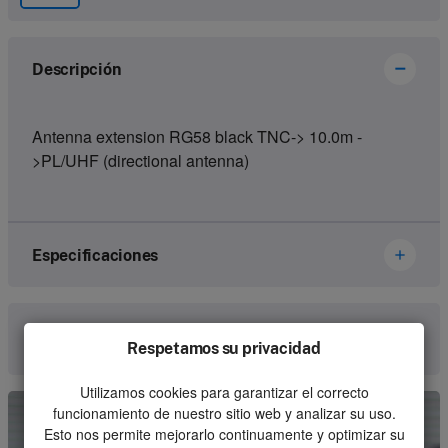
Descripción
Antenna extension RG58 black TNC-> 10.0m -
>PL/UHF (directional antenna)
Especificaciones
Brand
Abitron
Comunica con nosotros
Respetamos su privacidad
Article number
5650226900-L10.00M
Utilizamos cookies para garantizar el correcto
Kind
Receiver
funcionamiento de nuestro sitio web y analizar su uso.
Esto nos permite mejorarlo continuamente y optimizar su
Unit
Piece