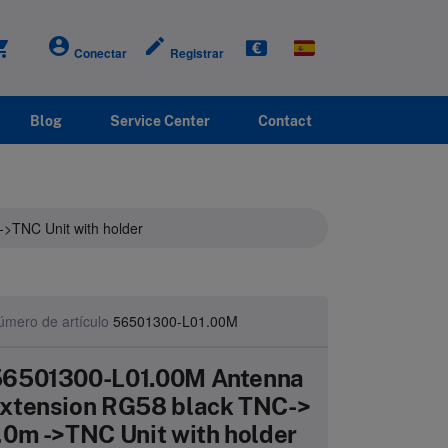
account_circle
create
g_cart
Conectar
Registrar
Blog
Service Center
Contact
>TNC Unit with holder
úmero de artículo
56501300-L01.00M
6501300-L01.00M Antenna
xtension RG58 black TNC->
,0m ->TNC Unit with holder