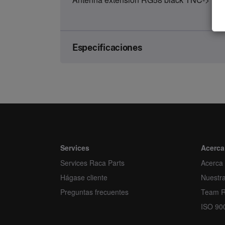
Especificaciones
Brand
Article number
Kind
Unit
Services
Acerca
Services Raca Parts
Minimum order quantity
Acerca
Hágase cliente
Nuestr
Order multiple
Preguntas frecuentes
Team 
ISO 90