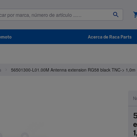
shoppin
remoto
Acerca de Raca Parts
s
56501300-L01.00M Antenna extension RG58 black TNC-> 1,0m -
N
5
e
1