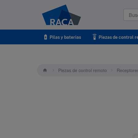
Raca
battery_charging_full
settings_remote
Pilas y baterias
Piezas de control 
Piezas de control remoto
Receptore
home