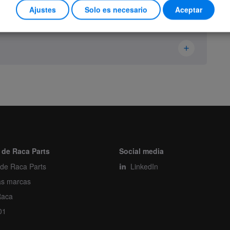
Ajustes
Solo es necesario
Aceptar
Abitron
56501300-L01.00M
Receiver
Piece
 de Raca Parts
Social media
 de Raca Parts
1
LinkedIn
as marcas
1
Raca
01