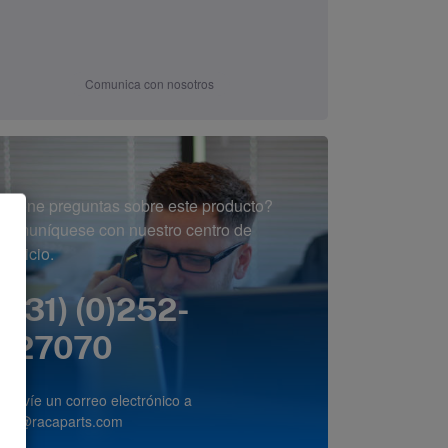
Comunica con nosotros
¿Tiene preguntas sobre este producto?
Comuníquese con nuestro centro de
servicio.
(+31) (0)252-
227070
o envíe un correo electrónico a
info@racaparts.com