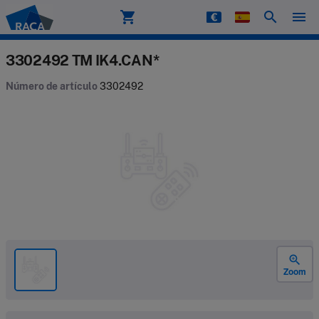
shopping_cart
search
menu
Raca
3302492 TM IK4.CAN*
Número de artículo
3302492
zoom_in
Zoom