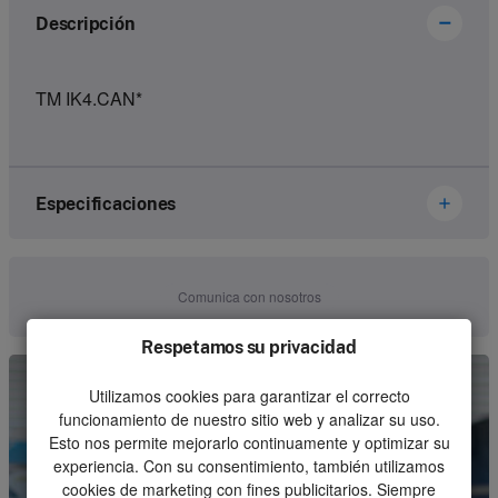
Descripción
TM IK4.CAN*
Especificaciones
Brand
Ikusi Danfoss
Comunica con nosotros
Article number
3302492
Respetamos su privacidad
Kind
Set
Utilizamos cookies para garantizar el correcto
Unit
Piece
funcionamiento de nuestro sitio web y analizar su uso.
Esto nos permite mejorarlo continuamente y optimizar su
Minimum order quantity
1
experiencia. Con su consentimiento, también utilizamos
cookies de marketing con fines publicitarios. Siempre