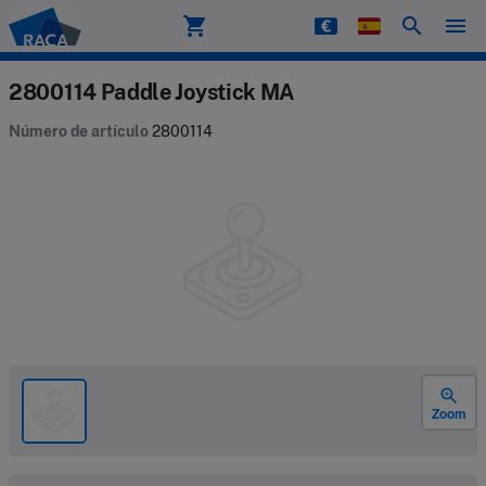
shopping_cart
search
menu
Raca
2800114 Paddle Joystick MA
Número de artículo
2800114
zoom_in
Zoom