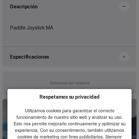
Descripción
Paddle Joystick MA
Especificaciones
Brand
Ikusi Danfoss
Comunica con nosotros
Article number
2800114
Respetamos su privacidad
Kind
Joystick
Utilizamos cookies para garantizar el correcto
Unit
Piece
funcionamiento de nuestro sitio web y analizar su uso.
Esto nos permite mejorarlo continuamente y optimizar su
Minimum order quantity
1
experiencia. Con su consentimiento, también utilizamos
cookies de marketing con fines publicitarios. Siempre