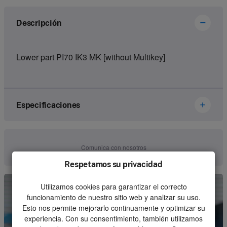
Descripción
Lower part PI70 IK3 MK [without Multikey]
Especificaciones
Brand
Ikusi Danfoss
Comunica con nosotros
Article number
2800099
Respetamos su privacidad
Kind
Housing
Utilizamos cookies para garantizar el correcto
funcionamiento de nuestro sitio web y analizar su uso.
Unit
Piece
Esto nos permite mejorarlo continuamente y optimizar su
experiencia. Con su consentimiento, también utilizamos
Minimum order quantity
1