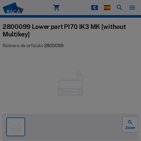
shopping_cart
search
menu
Raca
2800099 Lower part PI70 IK3 MK [without
Multikey]
Número de artículo
2800099
zoom_in
Zoom